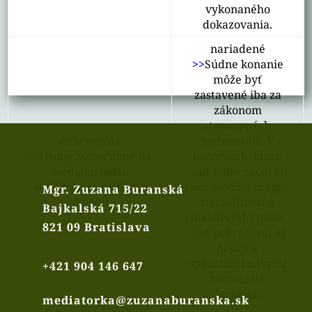
vykonaného
dokazovania.
nariadené
>>
Súdne konanie
môže byť
zastavené iba za
zákonom
stanovených
dobrovoľná
podmienok. V
>>
Osoby zúčastnené na
konaniach, ktoré
mediácii môžu
súd môže začať aj
kedykoľvek mediáciu
bez návrhu (napr.
Mgr. Zuzana Buranská
ukončiť.
starostlivosť o
Bajkalská 715/22
maloletých) môže
821 09 Bratislava
súd pokračovať aj
napriek
späťvzatiu návrhu
+421 904 146 647
na začatie
konania.
mediatorka@zuzanaburanska.sk