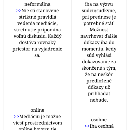
neformálna
iba na výzvu
>>
Nie sú stanovené
sudcu/sudkyne,
striktné pravidlá
pri prednese je
vedenia mediácie,
potrebné stáť.
stretnutie pripomína
Možnosť
voľnú diskusiu. Každý
navrhovať ďalšie
dostáva rovnaký
dôkazy iba do
priestor na vyjadrenie
momentu, kedy
sa.
súd vyhlási
dokazovanie za
skončené s tým,
že na neskôr
predložené
dôkazy už
prihliadať
nebude.
online
>>
Mediáciu je možné
osobne
viesť prostredníctvom
>>
Iba osobná
online hovoru (je