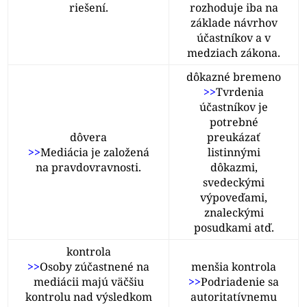
riešení.
rozhoduje iba na
základe návrhov
účastníkov a v
medziach zákona.
dôkazné bremeno
>>
Tvrdenia
účastníkov je
potrebné
dôvera
preukázať
>>
Mediácia je založená
listinnými
na pravdovravnosti.
dôkazmi,
svedeckými
výpoveďami,
znaleckými
posudkami atď.
kontrola
>>
Osoby zúčastnené na
menšia kontrola
mediácii majú väčšiu
>>
Podriadenie sa
kontrolu nad výsledkom
autoritatívnemu