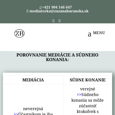
+421 904 146 647
mediatorka@zuzanaburanska.sk
POROVNANIE MEDIÁCIE A SÚDNEHO
KONANIA:
MEDIÁCIA
SÚDNE KONANIE
verejné
>>
Súdneho
konania sa môže
zúčastniť
neverejná
ktokoľvek s
>>
Účastníkom je iba