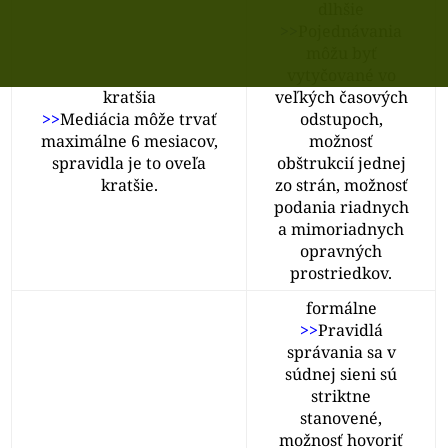
dlhšie
>>
Pojednávania
môžu byť
vytyčované vo
kratšia
veľkých časových
>>
Mediácia môže trvať
odstupoch,
maximálne 6 mesiacov,
možnosť
spravidla je to oveľa
obštrukcií jednej
kratšie.
zo strán, možnosť
podania riadnych
a mimoriadnych
opravných
prostriedkov.
formálne
>>
Pravidlá
správania sa v
súdnej sieni sú
striktne
stanovené,
možnosť hovoriť