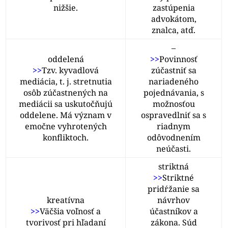
nižšie.
zastúpenia
advokátom,
znalca, atď.
–
oddelená
>>
Povinnosť
>>
Tzv. kyvadlová
zúčastniť sa
mediácia, t. j. stretnutia
nariadeného
osôb zúčastnených na
pojednávania, s
mediácii sa uskutočňujú
možnosťou
oddelene. Má význam v
ospravedlniť sa s
emočne vyhrotených
riadnym
konfliktoch.
odôvodnením
neúčasti.
striktná
>>
Striktné
pridŕžanie sa
kreatívna
návrhov
>>
Väčšia voľnosť a
účastníkov a
tvorivosť pri hľadaní
zákona. Súd