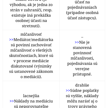
účasť na
výhodou, ak je jedna zo
pojednávaniach
strán v zahraničí, resp.
(prípadne osobná
existuje iná prekážka
účasť zástupcu).
osobnej účasti na
stretnutí).
mlčanlivosť
–
>>
Mediátor/mediátorka
>>
Nie je
sú povinní zachovávať
stanovená
mlčanlivosť o všetkých
povinnosť
skutočnostiach, ktoré sú
mlčanlivosti,
v procese mediácie
pojednávania sú
diskutované (výnimky
verejne
sú ustanovené zákonom
prístupné.
o mediácii).
drahšie
>>
Súdne poplatky
lacnejšia
sú vyššie, náklady
>>
Náklady na mediáciu
môžu narásť aj o
sú neporovnateľne
trovy právneho